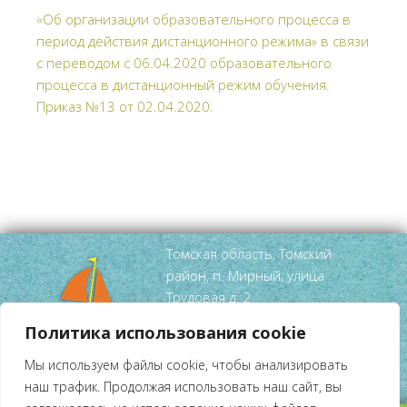
«Об организации образовательного процесса в
период действия дистанционного режима» в связи
с переводом с 06.04.2020 образовательного
процесса в дистанционный режим обучения.
Приказ №13 от 02.04.2020.
Томская область, Томский
район, п. Мирный, улица
Трудовая д. 2
тел/факс
(3822) 95 52 99
Политика использования cookie
mirniy-
Мы используем файлы cookie, чтобы анализировать
dshi@tomsky.gov70.ru
наш трафик. Продолжая использовать наш сайт, вы