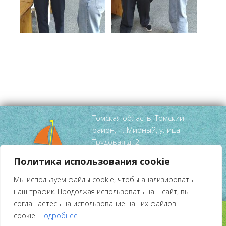
Томская область, Томский
район, п. Мирный, улица
Трудовая д. 2
тел/факс
(3822) 95 52 99
Политика использования cookie
mirniy-
Мы используем файлы cookie, чтобы анализировать
dshi@tomsky.gov70.ru
наш трафик. Продолжая использовать наш сайт, вы
соглашаетесь на использование наших файлов
cookie.
Подробнее