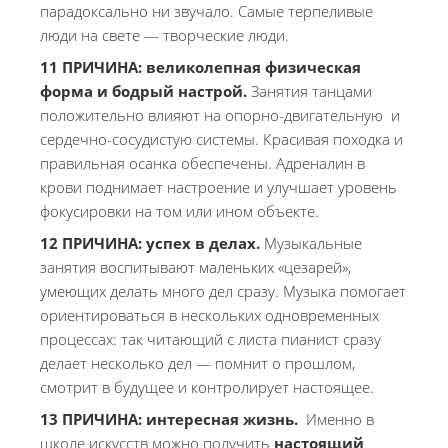
парадоксально ни звучало. Самые терпеливые
люди на свете — творческие люди.
11
ПРИЧИНА:
в
еликолепная физическая
форма и бодрый настрой.
Занятия танцами
положительно влияют на опорно-двигательную и
сердечно-сосудистую системы. Красивая походка и
правильная осанка обеспечены. Адреналин в
крови поднимает настроение и улучшает уровень
фокусировки на том или ином объекте.
12 ПРИЧИНА:
у
спех в делах.
Музыкальные
занятия воспитывают маленьких «цезарей»,
умеющих делать много дел сразу. Музыка помогает
ориентироваться в нескольких одновременных
процессах: так читающий с листа пианист сразу
делает несколько дел — помнит о прошлом,
смотрит в будущее и контролирует настоящее.
13 ПРИЧИНА:
и
нтересная жизнь.
Именно в
школе искусств можно получить
настоящий