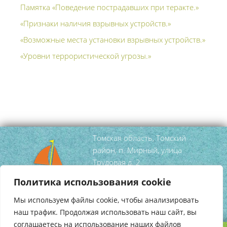
Памятка «Поведение пострадавших при теракте.»
«Признаки наличия взрывных устройств.»
«Возможные места установки взрывных устройств.»
«Уровни террористической угрозы.»
Томская область, Томский
район, п. Мирный, улица
Трудовая д. 2
тел/факс
(3822) 95 52 99
Политика использования cookie
mirniy-
Мы используем файлы cookie, чтобы анализировать
dshi@tomsky.gov70.ru
наш трафик. Продолжая использовать наш сайт, вы
соглашаетесь на использование наших файлов