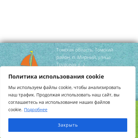
Томская область, Томский
район, п. Мирный, улица
Трудовая д. 2
тел/факс
(3822) 95 52 99
Политика использования cookie
mirniy-
Мы используем файлы cookie, чтобы анализировать
dshi@tomsky.gov70.ru
наш трафик. Продолжая использовать наш сайт, вы
соглашаетесь на использование наших файлов
cookie.
Подробнее
Copyright © 2026
Школа Искусств Мирный
.
Создание сайта
HotProject.ru
Закрыть