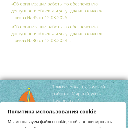
«Об организации работы по обеспечению
доступности объекта и услуг для инвалидов»
Приказ № 45 от 12.08.2025 г.
«Об организации работы по обеспечению
доступности объекта и услуг для инвалидов»
Приказ № 36 от 12.08.2024 г.
Томская область, Томский
район, п. Мирный, улица
Трудовая д. 2
тел/факс
(3822) 95 52 99
Политика использования cookie
mirniy-
Мы используем файлы cookie, чтобы анализировать
dshi@tomsky.gov70.ru