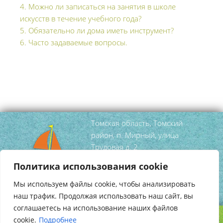
4. Можно ли записаться на занятия в школе
искусств в течение учебного года?
5. Обязательно ли дома иметь инструмент?
6. Часто задаваемые вопросы.
Томская область, Томский
район, п. Мирный, улица
Трудовая д. 2
тел/факс
(3822) 95 52 99
Политика использования cookie
mirniy-
Мы используем файлы cookie, чтобы анализировать
dshi@tomsky.gov70.ru
наш трафик. Продолжая использовать наш сайт, вы
соглашаетесь на использование наших файлов
cookie.
Подробнее