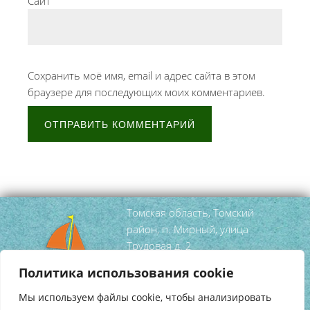
Сайт
Сохранить моё имя, email и адрес сайта в этом
браузере для последующих моих комментариев.
Томская область, Томский
район, п. Мирный, улица
Трудовая д. 2
тел/факс
(3822) 95 52 99
Политика использования cookie
mirniy-
Мы используем файлы cookie, чтобы анализировать
dshi@tomsky.gov70.ru