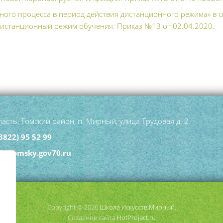
ого процесса в период действия дистанционного режима» в с
дистанционный режим обучения. Приказ №13 от 02.04.2020.
асть, Томский район, п. Мирный, улица Трудовая д. 2
3822) 95 52 99
hi@tomsky.gov70.ru
Copyright © 2026
Школа Искусств Мирный
.
Создание сайта
HotProject.ru