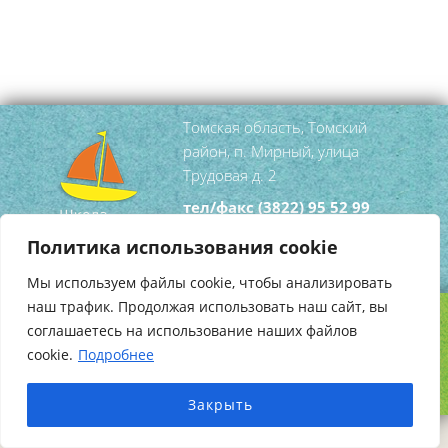
Томская область, Томский
район, п. Мирный, улица
Трудовая д. 2
тел/факс
(3822) 95 52 99
mirniy-
Политика использования cookie
dshi@tomsky.gov70.ru
Мы используем файлы cookie, чтобы анализировать
наш трафик. Продолжая использовать наш сайт, вы
соглашаетесь на использование наших файлов
Copyright © 2026
Школа Искусств Мирный
.
cookie.
Подробнее
Создание сайта
HotProject.ru
Закрыть