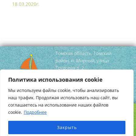
18.03.2020г.
Томская область, Томский
район, п. Мирный, улица
Трудовая д. 2
тел/факс
(3822) 95 52 99
Политика использования cookie
mirniy-
Мы используем файлы cookie, чтобы анализировать
dshi@tomsky.gov70.ru
наш трафик. Продолжая использовать наш сайт, вы
соглашаетесь на использование наших файлов
cookie.
Подробнее
Copyright © 2026
Школа Искусств Мирный
.
Создание сайта
HotProject.ru
Закрыть