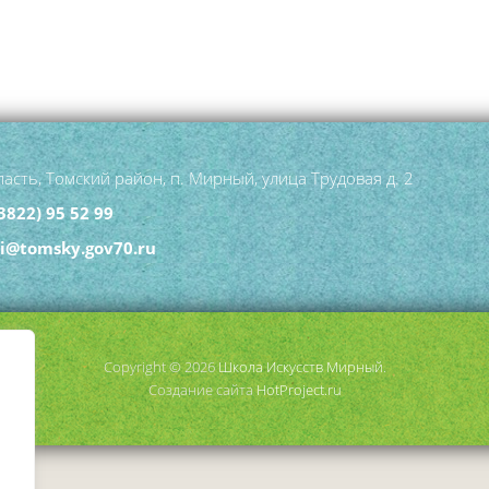
асть, Томский район, п. Мирный, улица Трудовая д. 2
3822) 95 52 99
hi@tomsky.gov70.ru
Copyright © 2026
Школа Искусств Мирный
.
Создание сайта
HotProject.ru