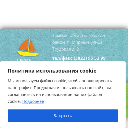
Томская область, Томский
район, п. Мирный, улица
Трудовая д. 2
тел/факс
(3822) 95 52 99
mirniy-
Политика использования cookie
dshi@tomsky.gov70.ru
Мы используем файлы cookie, чтобы анализировать
наш трафик. Продолжая использовать наш сайт, вы
соглашаетесь на использование наших файлов
Copyright © 2026
Школа Искусств Мирный
.
cookie.
Подробнее
Создание сайта
HotProject.ru
Закрыть