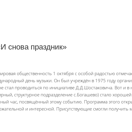
И снова праздник»
мировая общественность 1 октября с особой радостью отмеча
ународный день музыки. Он был учреждён в 1975 году орган
не стал проводиться по инициативе Д.Д.Шостаковича. Вот и в 
ирный, структурное подразделение с.Богашево) стало хорошей
сный час, посвящённый этому событию. Программа этого откр
ржательной и интересной. Присутствующие смогли получить 