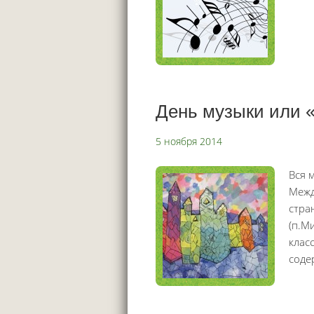
День музыки или «
5 ноября 2014
Вся 
Межд
стра
(п.М
клас
соде