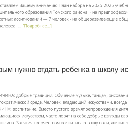
ставляем Вашему вниманию План набора на 2025-2026 учебный
ципального образования Томского района: - на предпрофесс
етных ассигнований — 7 человек - на общеразвивающие об
 человек …
[Подробнее...]
орым нужно отдать ребенка в школу и
ИЧИНА: добрые традиции. Обучение музыке, танцам, рисован
тократической среде. Человек, владеющий искусствами, всегда 
ИНА: воспитание. Вместо пустого времяпрепровождения дитя в
мающиеся искусством, часто ловят на себе добрые взгляды вз
иплина. Занятия творчеством воспитывают силу воли, дисципли