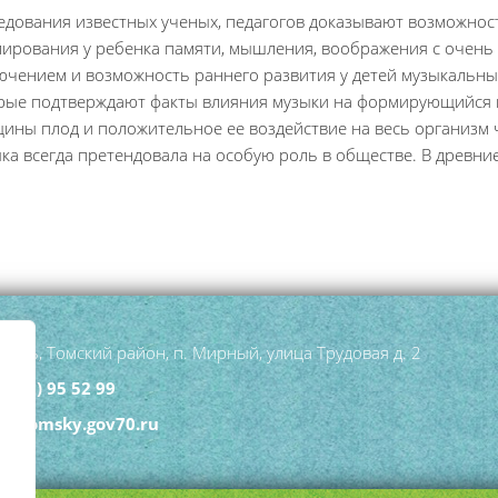
едования известных ученых, педагогов доказывают возможнос
ирования у ребенка памяти, мышления, воображения с очень р
ючением и возможность раннего развития у детей музыкальных
рые подтверждают факты влияния музыки на формирующийся 
ины плод и положительное ее воздействие на весь организм 
ка всегда претендовала на особую роль в обществе. В древни
асть, Томский район, п. Мирный, улица Трудовая д. 2
3822) 95 52 99
hi@tomsky.gov70.ru