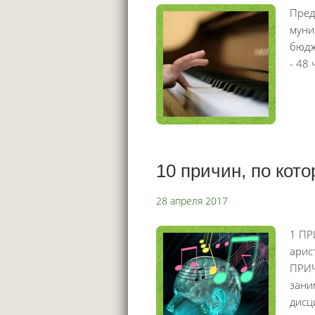
Пред
муни
бюдж
- 48
10 причин, по кот
28 апреля 2017
1 ПР
арис
ПРИЧ
зани
дисц