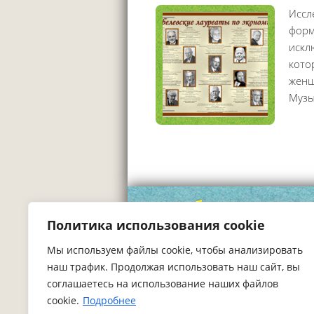
Иссл
форм
искл
кото
женщ
Музы
Томская обл
Политика использования cookie
тел/факс
(
Мы используем файлы cookie, чтобы анализировать
наш трафик. Продолжая использовать наш сайт, вы
mirniy-ds
соглашаетесь на использование наших файлов
cookie.
Подробнее