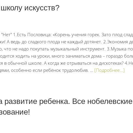
 школу искусств?
 "Нет" 1.Есть Пословица: «Корень учения горек. Зато плод сладо
ки! А ведь до сладкого плода не каждый дотянет. 2.Экономия д
го, что не надо покупать музыкальный инструмент. 3.Музыка п
одится ходить на уроки, много заниматься дома – гораздо бол
ся в обычной школе. А когда же отрываться на дискотеках? 4.
дями, особенно если ребёнок трудолюбив. …
[Подробнее...]
а развитие ребенка. Все нобелевски
зование!